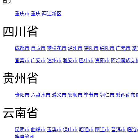
重庆
重庆市
重庆
两江新区
四川省
成都市
自贡市
攀枝花市
泸州市
德阳市
绵阳市
广元市
遂
宜宾市
广安市
达州市
雅安市
巴中市
资阳市
阿坝藏族羌
贵州省
贵阳市
六盘水市
遵义市
安顺市
毕节市
铜仁市
黔西南布
云南省
昆明市
曲靖市
玉溪市
保山市
昭通市
丽江市
普洱市
临沧
族自治州