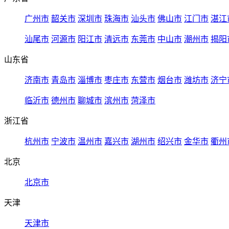
广州市
韶关市
深圳市
珠海市
汕头市
佛山市
江门市
湛江
汕尾市
河源市
阳江市
清远市
东莞市
中山市
潮州市
揭阳
山东省
济南市
青岛市
淄博市
枣庄市
东营市
烟台市
潍坊市
济宁
临沂市
德州市
聊城市
滨州市
菏泽市
浙江省
杭州市
宁波市
温州市
嘉兴市
湖州市
绍兴市
金华市
衢州
北京
北京市
天津
天津市