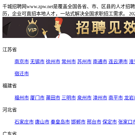
千城招聘网www.zpw.net是覆盖全国各省、市、区县的人
历，企业可直招本地人才，一站式解决全国求职招工需求。 2026
江苏省
南京市
无锡市
徐州市
常州市
苏州市
南通市
连云港市
淮
宿迁市
福建省
福州市
厦门市
莆田市
三明市
泉州市
漳州市
南平市
龙岩
河北省
石家庄市
唐山市
秦皇岛市
邯郸市
邢台市
保定市
张家口
广东省