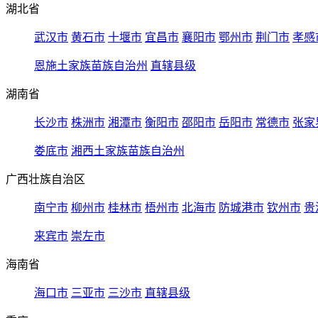
湖北省
武汉市
黄石市
十堰市
宜昌市
襄阳市
鄂州市
荆门市
孝感
恩施土家族苗族自治州
直辖县级
湖南省
长沙市
株洲市
湘潭市
衡阳市
邵阳市
岳阳市
常德市
张家
娄底市
湘西土家族苗族自治州
广西壮族自治区
南宁市
柳州市
桂林市
梧州市
北海市
防城港市
钦州市
贵
来宾市
崇左市
海南省
海口市
三亚市
三沙市
直辖县级