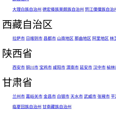
大理白族自治州
德宏傣族景颇族自治州
怒江傈僳族自治
西藏自治区
拉萨市
日喀则市
昌都市
山南地区
那曲地区
阿里地区
林
陕西省
西安市
铜川市
宝鸡市
咸阳市
渭南市
延安市
汉中市
榆林
甘肃省
兰州市
嘉峪关市
金昌市
白银市
天水市
武威市
张掖市
平
临夏回族自治州
甘南藏族自治州