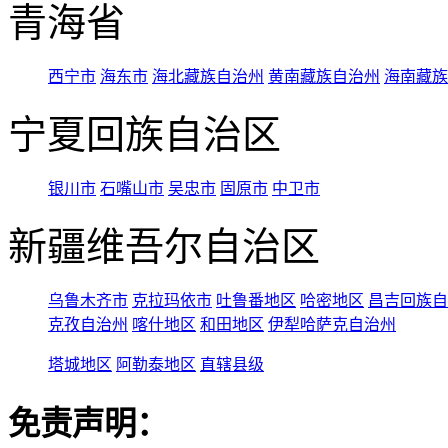
青海省
西宁市
海东市
海北藏族自治州
黄南藏族自治州
海南藏族
宁夏回族自治区
银川市
石嘴山市
吴忠市
固原市
中卫市
新疆维吾尔自治区
乌鲁木齐市
克拉玛依市
吐鲁番地区
哈密地区
昌吉回族自
克孜自治州
喀什地区
和田地区
伊犁哈萨克自治州
塔城地区
阿勒泰地区
直辖县级
免责声明：