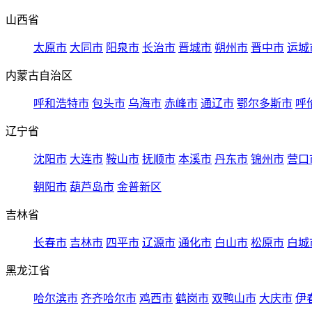
山西省
太原市
大同市
阳泉市
长治市
晋城市
朔州市
晋中市
运城
内蒙古自治区
呼和浩特市
包头市
乌海市
赤峰市
通辽市
鄂尔多斯市
呼
辽宁省
沈阳市
大连市
鞍山市
抚顺市
本溪市
丹东市
锦州市
营口
朝阳市
葫芦岛市
金普新区
吉林省
长春市
吉林市
四平市
辽源市
通化市
白山市
松原市
白城
黑龙江省
哈尔滨市
齐齐哈尔市
鸡西市
鹤岗市
双鸭山市
大庆市
伊