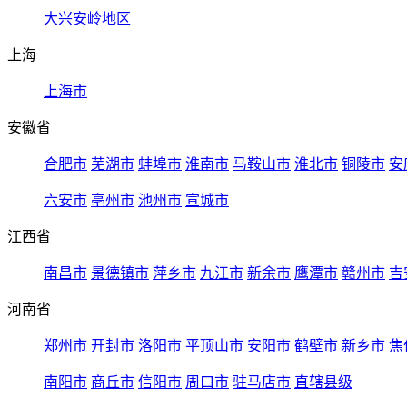
大兴安岭地区
上海
上海市
安徽省
合肥市
芜湖市
蚌埠市
淮南市
马鞍山市
淮北市
铜陵市
安
六安市
亳州市
池州市
宣城市
江西省
南昌市
景德镇市
萍乡市
九江市
新余市
鹰潭市
赣州市
吉
河南省
郑州市
开封市
洛阳市
平顶山市
安阳市
鹤壁市
新乡市
焦
南阳市
商丘市
信阳市
周口市
驻马店市
直辖县级