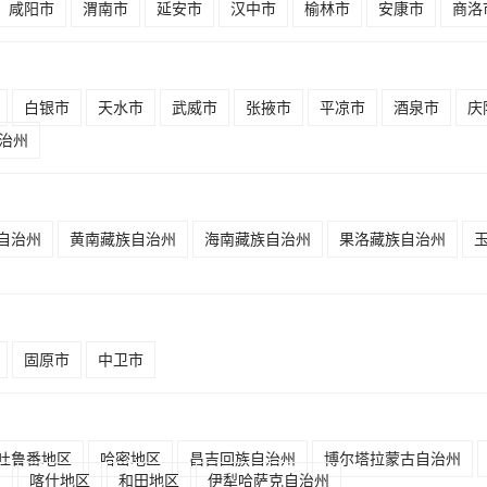
咸阳市
渭南市
延安市
汉中市
榆林市
安康市
商洛
白银市
天水市
武威市
张掖市
平凉市
酒泉市
庆
治州
自治州
黄南藏族自治州
海南藏族自治州
果洛藏族自治州
固原市
中卫市
吐鲁番地区
哈密地区
昌吉回族自治州
博尔塔拉蒙古自治州
州
喀什地区
和田地区
伊犁哈萨克自治州