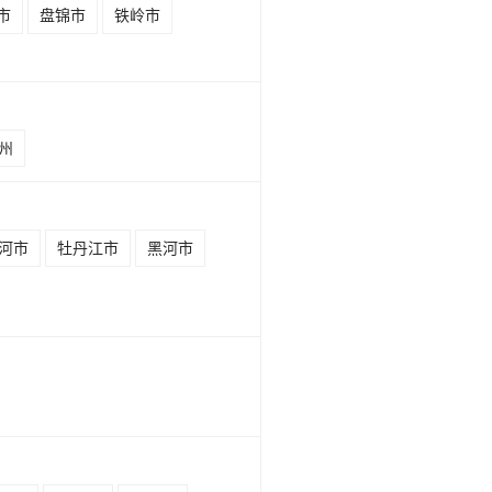
市
盘锦市
铁岭市
州
河市
牡丹江市
黑河市