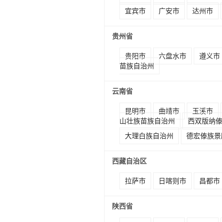
宜宾市
广安市
达州市
贵州省
贵阳市
六盘水市
遵义市
苗族自治州
云南省
昆明市
曲靖市
玉溪市
山壮族苗族自治州
西双版纳
大理白族自治州
德宏傣族景
西藏自治区
拉萨市
日喀则市
昌都市
陕西省