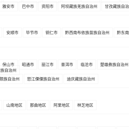
雅安市
巴中市
资阳市
阿坝藏族羌族自治州
甘孜藏族自治
安顺市
毕节市
铜仁市
黔西南布依族苗族自治州
黔东南
保山市
昭通市
丽江市
普洱市
临沧市
楚雄彝族自治州
傣族自治州
颇族自治州
怒江傈僳族自治州
迪庆藏族自治州
山南地区
那曲地区
阿里地区
林芝地区