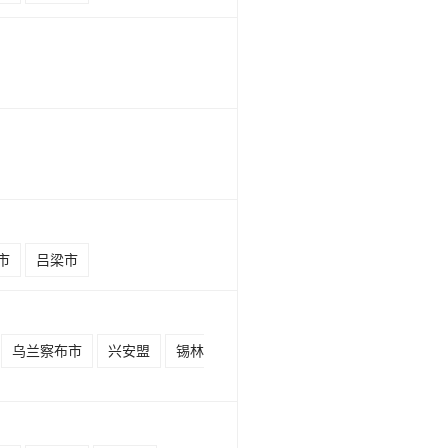
市
吕梁市
乌兰察布市
兴安盟
锡林