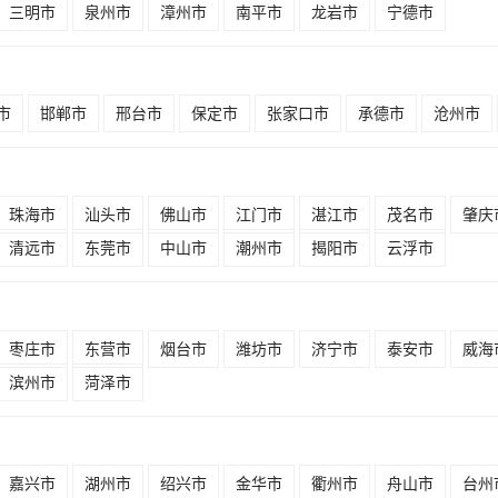
三明市
泉州市
漳州市
南平市
龙岩市
宁德市
市
邯郸市
邢台市
保定市
张家口市
承德市
沧州市
珠海市
汕头市
佛山市
江门市
湛江市
茂名市
肇庆
清远市
东莞市
中山市
潮州市
揭阳市
云浮市
枣庄市
东营市
烟台市
潍坊市
济宁市
泰安市
威海
滨州市
菏泽市
嘉兴市
湖州市
绍兴市
金华市
衢州市
舟山市
台州