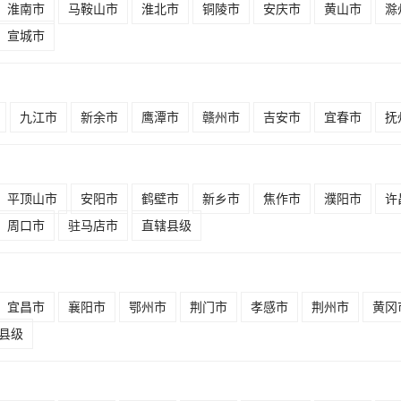
淮南市
马鞍山市
淮北市
铜陵市
安庆市
黄山市
滁
宣城市
九江市
新余市
鹰潭市
赣州市
吉安市
宜春市
抚
平顶山市
安阳市
鹤壁市
新乡市
焦作市
濮阳市
许
周口市
驻马店市
直辖县级
宜昌市
襄阳市
鄂州市
荆门市
孝感市
荆州市
黄冈
县级